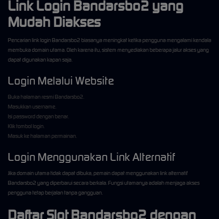
Link Login Bandarsbo2 yang
Mudah Diakses
Pencarian link login Bandarsbo2 biasanya meningkat ketika pengguna mengalami kendala
membuka domain utama. Oleh karena itu, sistem menyediakan beberapa jalur akses yang
dapat digunakan kapan saja.
Login Melalui Website
Buka halaman resmi Bandarsbo2.
Masukkan username.
Isi password dengan benar.
Klik tombol login.
Masuk ke halaman permainan.
Login Menggunakan Link Alternatif
Jika domain utama tidak dapat dibuka, pemain dapat menggunakan link alternatif
Bandarsbo2 yang diperbarui secara berkala. Fungsi utamanya adalah menjaga akses
pengguna tetap berjalan tanpa gangguan.
Daftar Slot Bandarsbo2 dengan