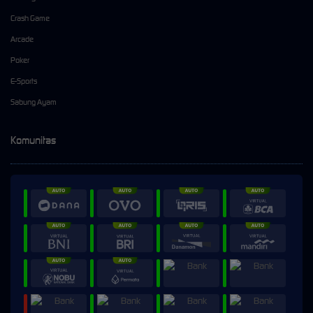
Crash Game
Arcade
Poker
E-Sports
Sabung Ayam
Komunitas