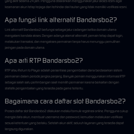
yang aktif selama 24 jam. Pengguna disarankan menggunakan jalur akses resmi agar
keamanan akun tetap terjaga dan terhindar dari tautan yang tidak memiliki verifikasi resmi.
Apa fungsi link alternatif Bandarsbo2?
Link alternatif Bandarsbo2 berfungsi sebagai jalur cadangan ketika domain utama
mengalami kendala akses. Dengan adanya alamat alternatif, pemain tetap dapat login,
melakukan transaksi, dan mengakses permainan tanpa harus menunggu pemulihan
jaringan pada domain utama.
Apa arti RTP Bandarsbo2?
RTP atau Return to Player adalah persentase pengembalian dana berdasarkan sistem
permainan dalam periode jangka panjang. Banyak pemain menggunakan informasi RTP
sebagai salah satu pertimbangan saat memilih permainan karena berkaitan dengan
statistik pengembalian yang tersedia pada game tertentu.
Bagaimana cara daftar slot Bandarsbo2?
Proses daftar slot Bandarsbo2 dilakukan melalui formulir registrasi online. Pengguna cukup
mengisi data akun, membuat username dan password, kemudian melakukan verifikasi
sesuai ketentuan yang berlaku. Setelah akun aktif, seluruh layanan yang tersedia dapat
langsung digunakan.