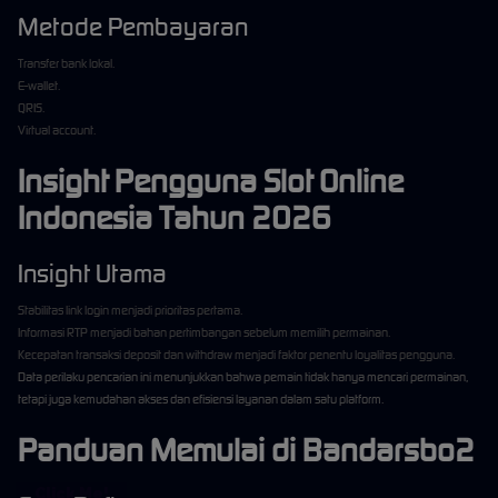
Metode Pembayaran
Transfer bank lokal.
E-wallet.
QRIS.
Virtual account.
Insight Pengguna Slot Online
Indonesia Tahun 2026
Insight Utama
Stabilitas link login menjadi prioritas pertama.
Informasi RTP menjadi bahan pertimbangan sebelum memilih permainan.
Kecepatan transaksi deposit dan withdraw menjadi faktor penentu loyalitas pengguna.
Data perilaku pencarian ini menunjukkan bahwa pemain tidak hanya mencari permainan,
tetapi juga kemudahan akses dan efisiensi layanan dalam satu platform.
Panduan Memulai di Bandarsbo2
Click Me!