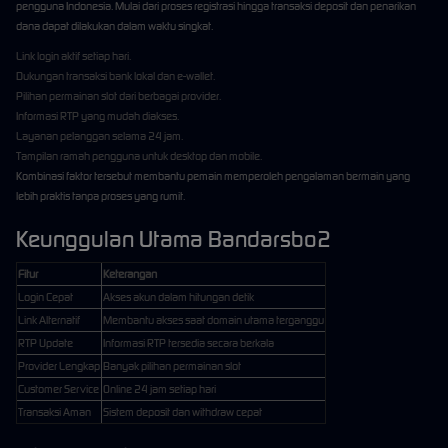
pengguna Indonesia. Mulai dari proses registrasi hingga transaksi deposit dan penarikan
dana dapat dilakukan dalam waktu singkat.
Link login aktif setiap hari.
Dukungan transaksi bank lokal dan e-wallet.
Pilihan permainan slot dari berbagai provider.
Informasi RTP yang mudah diakses.
Layanan pelanggan selama 24 jam.
Tampilan ramah pengguna untuk desktop dan mobile.
Kombinasi faktor tersebut membantu pemain memperoleh pengalaman bermain yang
lebih praktis tanpa proses yang rumit.
Keunggulan Utama Bandarsbo2
Fitur
Keterangan
Login Cepat
Akses akun dalam hitungan detik
Link Alternatif
Membantu akses saat domain utama terganggu
RTP Update
Informasi RTP tersedia secara berkala
Provider Lengkap
Banyak pilihan permainan slot
Customer Service
Online 24 jam setiap hari
Transaksi Aman
Sistem deposit dan withdraw cepat