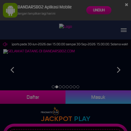
×
BANDARSBO2 Aplikasi Mobile
UNDUH
Jangan tampilkan lagi hari ini
rtual Sports pada 30-Jun-2026 dari 15.00.00 sampai 30-Sep-2026 15.00.00. Selama waktu ini, P
Daftar
Masuk
JACKPOT
PLAY