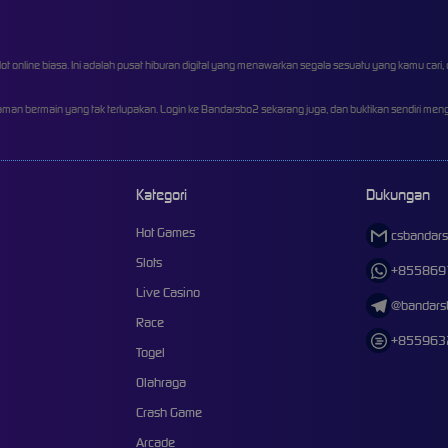
ot online biasa. Ini adalah pusat hiburan digital yang menawarkan segala sesuatu yang kamu cari
man bermain yang tak terlupakan. Login ke Bandarsbo2 sekarang juga, dan buktikan sendiri m
Kategori
Dukungan
Hot Games
csbandar
Slots
+855869
Live Casino
@bandars
Race
+855963
Togel
Olahraga
Crash Game
Arcade