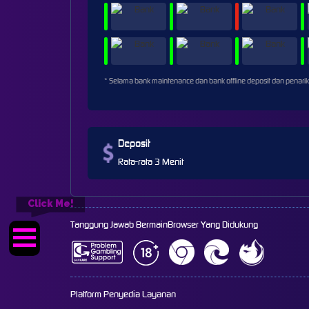
* Selama bank maintenance dan bank offline deposit dan penarik
Deposit
Rata-rata 3 Menit
Click Me!
Tanggung Jawab Bermain
Browser Yang Didukung
Platform Penyedia Layanan