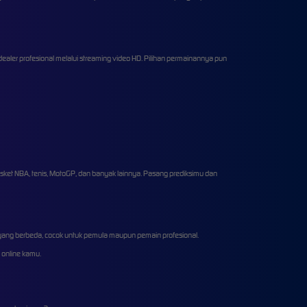
ealer profesional melalui streaming video HD. Pilihan permainannya pun
asket NBA, tenis, MotoGP, dan banyak lainnya. Pasang prediksimu dan
n yang berbeda, cocok untuk pemula maupun pemain profesional.
 online kamu.