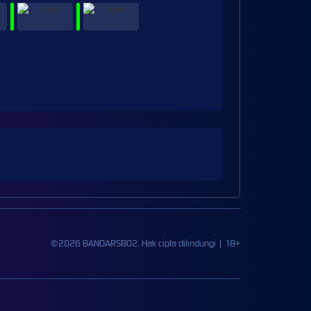
©2026 BANDARSBO2. Hak cipta dilindungi | 18+