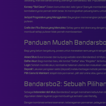
Sekarang, mari kita bahas bintang utamanya: Bandarsbo2 slot. Popularitasn
Konsep "Slot Gacor":
Dalam komunitas slot, kata 'gacor' (banyak memberi
kembaliannya ke pemain lebih besar. Ini meningkatkan peluang kamu un
Jackpot Progressive yang Menggiurkan:
Bayangkan memenangkan jackpot ya
putaran.
Grafis dan Fitur Bonus yang Memukau:
Setiap game slot dirancang dengan gr
membuat setiap putaran tidak pernah membosankan.
Panduan Mudah Bandarsbo2
Bagi yang belum bergabung, proses untuk merasakan semuanya ini sangatla
Akses Situs:
Buka browser dan kunjungi website resmi Bandarsbo2 di https
Daftar Akun:
Bagi member baru, klik tombol "Daftar" atau "Register". Isi form
Login:
Setelah memiliki akun, kembali ke halaman utama dan masukkan us
Deposit:
Lakukan pengisian saldo (deposit) melalui berbagai metode pembayar
Pilih Game & Mainkan!:
Jelajahi lobi permainan, pilih slot online atau game
Bandarsbo2: Sebuah Pilihan 
Sebagai
Indonesian slot situs
, Bandarsbo2 sangat memahami kebutuhan dan 
digunakan dalam layanan juga membuatnya semakin user-friendly.
Dengan kombinasi antara keamanan, keberagaman permainan, pelayanan terb