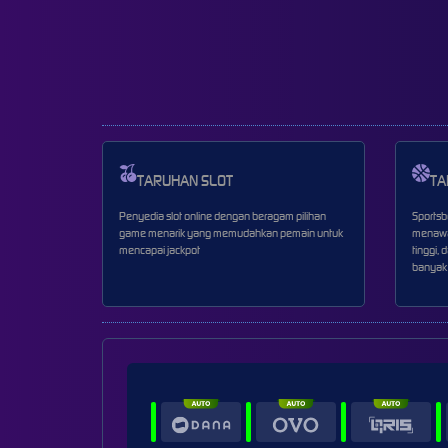
TARUHAN SLOT
TA
Penyedia slot online dengan beragam pilihan
Sportsb
game menarik yang memudahkan pemain untuk
menawar
mencapai jackpot
tinggi,
banyak 