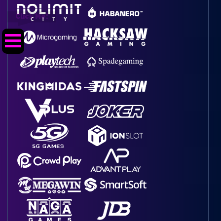
Click Me!