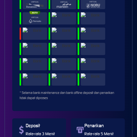
* Selama bank maintenance dan bank offline deposit dan penarikan
tidak dapat diproses
Deposit
Penarikan
Rata-rata 3 Menit
Rata-rata 5 Menit