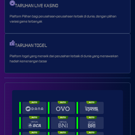
TARUHAN LIVE KASINO
Platform Pilihan bagi perusahaan-perusahaan terbaik di dunia, dengan pilihan
variasi game terbanyak
TARUHAN TOGEL
Platform togel yang menarik dari perusahan terbaik di dunia yang menawarkan
hadiah kemenangan besar