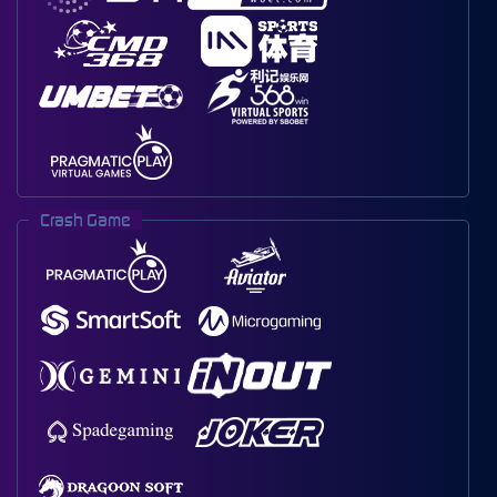
Crash Game