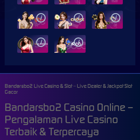
i
i
i
i
i
Bandarsbo2 Live Casino & Slot – Live Dealer & Jackpot Slot
Gacor
Bandarsbo2 Casino Online –
Pengalaman Live Casino
Terbaik & Terpercaya