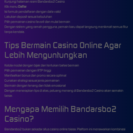
Kunjungi halaman resmi Bandarsbo2 Casino
Klik menu
Daftar
Isi formulir pendaftaran dengan data valid
Lakukan deposit sesuai kebutuhan
Pilih permainan casino favorit dan mulai bermain
Dengan sistem yang ramah pengguna, pemain baru dapat langsung menikmati semua fitur
tanpa kendala.
Tips Bermain Casino Online Agar
Lebih Menguntungkan
Kelola modal dengan bijak dan tentukan batas bermain
Pilih permainan dengan RTP tinggi
Manfaatkan bonus dan promo secara optimal
Gunakan strategi sesuai jenis permainan
Bermain dengan tenang dan tidak emosional
Dengan menerapkan tips di atas, peluang menang di Bandarsbo2 Casino akan semakin
besar.
Mengapa Memilih Bandarsbo2
Casino?
Bandarsbo2 bukan sekadar situs casino online biasa. Platform ini menawarkan kombinasi