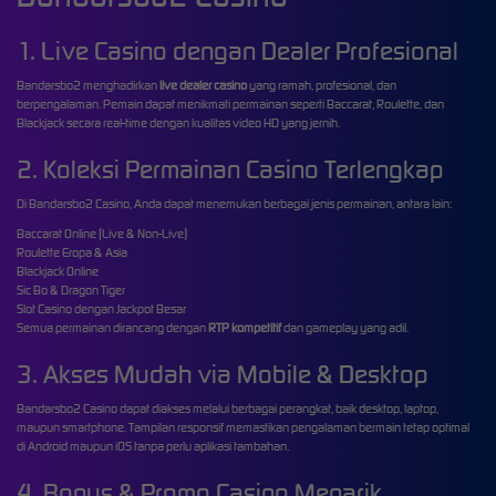
1. Live Casino dengan Dealer Profesional
Bandarsbo2 menghadirkan
live dealer casino
yang ramah, profesional, dan
berpengalaman. Pemain dapat menikmati permainan seperti Baccarat, Roulette, dan
Blackjack secara real-time dengan kualitas video HD yang jernih.
2. Koleksi Permainan Casino Terlengkap
Di Bandarsbo2 Casino, Anda dapat menemukan berbagai jenis permainan, antara lain:
Baccarat Online (Live & Non-Live)
Roulette Eropa & Asia
Blackjack Online
Sic Bo & Dragon Tiger
Slot Casino dengan Jackpot Besar
Semua permainan dirancang dengan
RTP kompetitif
dan gameplay yang adil.
3. Akses Mudah via Mobile & Desktop
Bandarsbo2 Casino dapat diakses melalui berbagai perangkat, baik desktop, laptop,
maupun smartphone. Tampilan responsif memastikan pengalaman bermain tetap optimal
di Android maupun iOS tanpa perlu aplikasi tambahan.
4. Bonus & Promo Casino Menarik