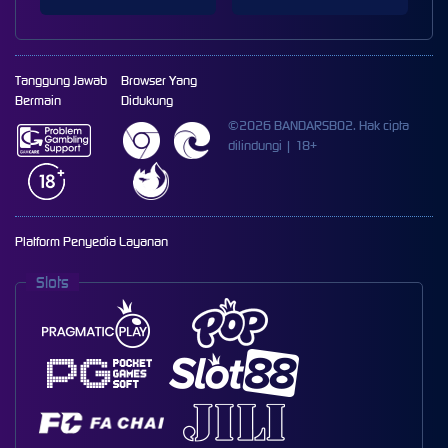
Tanggung Jawab
Browser Yang
Bermain
Didukung
©2026 BANDARSBO2. Hak cipta
dilindungi | 18+
Platform Penyedia Layanan
Slots