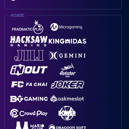
Arcade