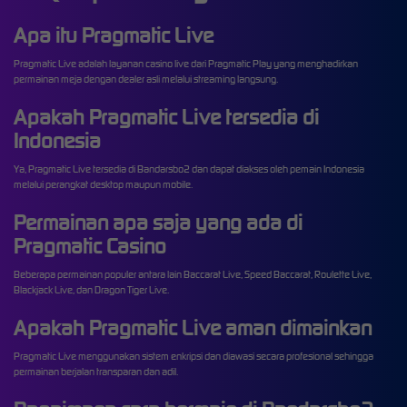
Apa itu Pragmatic Live
Pragmatic Live adalah layanan casino live dari Pragmatic Play yang menghadirkan
permainan meja dengan dealer asli melalui streaming langsung.
Apakah Pragmatic Live tersedia di
Indonesia
Ya, Pragmatic Live tersedia di Bandarsbo2 dan dapat diakses oleh pemain Indonesia
melalui perangkat desktop maupun mobile.
Permainan apa saja yang ada di
Pragmatic Casino
Beberapa permainan populer antara lain Baccarat Live, Speed Baccarat, Roulette Live,
Blackjack Live, dan Dragon Tiger Live.
Apakah Pragmatic Live aman dimainkan
Pragmatic Live menggunakan sistem enkripsi dan diawasi secara profesional sehingga
permainan berjalan transparan dan adil.