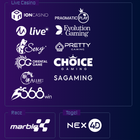
Live Casino
Race
Togel